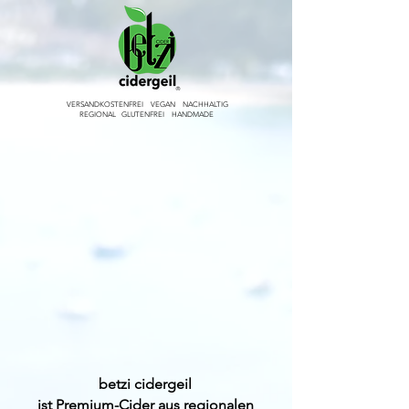
VERSANDKOSTENFREI VEGAN NACHHALTIG
REGIONAL GLUTENFREI HANDMADE
betzi cid
ergeil
ist Premium-Cider aus regionalen